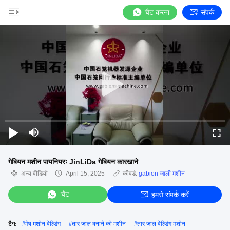
चैट करना
संपर्क
गेबियन मशीन पायनियरः JinLiDa गेबियन कारखाने
अन्य वीडियो
April 15, 2025
कीवर्ड:
gabion जाली मशीन
चैट
हमसे संपर्क करें
टैग:
#
मेष मशीन वेल्डिंग
#
तार जाल बनाने की मशीन
#
तार जाल वेल्डिंग मशीन