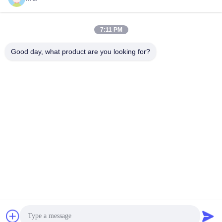
April 25, 2025
April 30, 2025
7:11 PM
Good day, what product are you looking for?
00:15
00:21
जिन्लिडा की बुद्धिमान सीएनसी गेबियन मशीन:
जिन्लिडा गेबियन मशीनें स्मार्ट, सटीक, अजेय।
उच्च गति, सटीकता और प्रदर्शन में बेजोड़!
60x80mm Gabion Mesh
Machine
60x80mm Gabion Mesh
Machine
April 22, 2025
April 21, 2025
00:18
50 से अधिक देश जिनलिडा गैबियन नेटवर्क
मशीन का चयन करेंगे।
60x80mm Gabion Mesh
Machine