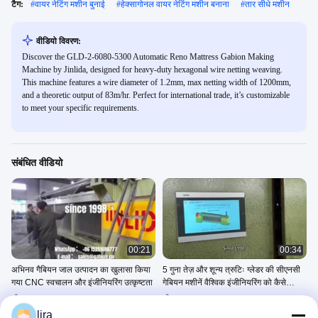
टैग:
#
वायर नेटिंग मशीन बुनाई
#
हेक्सागोनल वायर नेटिंग मशीन बनाना
#
तार सीधे मशीन
वीडियो विवरण:
Discover the GLD-2-6080-5300 Automatic Reno Mattress Gabion Making
Machine by Jinlida, designed for heavy-duty hexagonal wire netting weaving.
This machine features a wire diameter of 1.2mm, max netting width of 1200mm,
and a theoretic output of 83m/hr. Perfect for international trade, it’s customizable
to meet your specific requirements.
संबंधित वीडियो
00:21
00:34
अभिनव गैबियन जाल उत्पादन का खुलासा किया
5 गुना तेज़ और शून्य त्रुटिः ग्लेडर की सीएनसी
गया CNC स्वचालन और इंजीनियरिंग उत्कृष्टता
गेबियन मशीनें वैश्विक इंजीनियरिंग को कैसे
नियंत्रित करती हैं
60x80mm Gabion Mesh
100x120mm Gabion Machine
Machine
Machine
lira