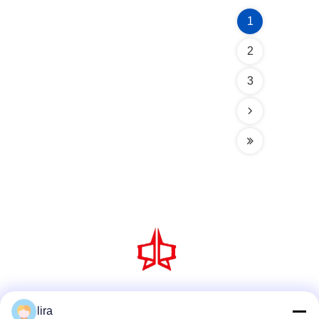
1
2
3
सोशल मीडिया
lira