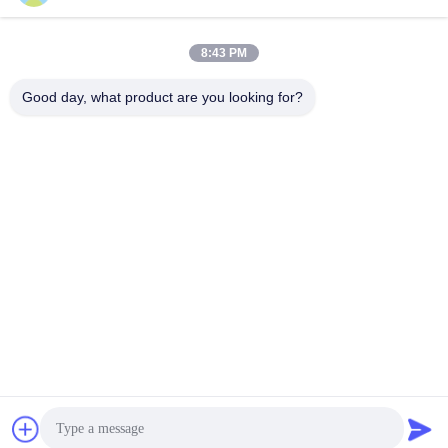
8:43 PM
त्वरित संपर्क
Good day, what product are you looking for?
टेलीफोन
86-510-86385783
ई-मेल
sales@gabion.cn
पता
No.102, Yungu रोड, Zhutang टाउन, Jiangyin सिटी, Jiangsu
प्रांत, चीन
गोपनीयता नीति
|
साइटमैप
चीन अच्छी गुणवत्ता Gabion मशीन आपूर्तिकर्ता. कॉपीराइट © 2012-2026
Jiangyin Jinlida Light Industry Machinery Co.,Ltd सभी अधिकार सुरक्षित
हैं।