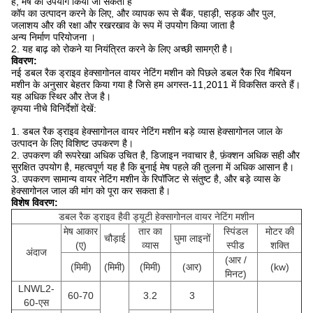
है, मेष का उपयोग किया जा सकता है
कॉप का उत्पादन करने के लिए, और व्यापक रूप से बैंक, पहाड़ी, सड़क और पुल,
जलाशय और की रक्षा और रखरखाव के रूप में उपयोग किया जाता है
अन्य निर्माण परियोजना
।
2. यह बाढ़ को रोकने या नियंत्रित करने के लिए अच्छी सामग्री है।
विवरण:
नई डबल रैक ड्राइव हेक्सागोनल वायर नेटिंग मशीन को पिछले डबल रैक रिव गैबियन
मशीन के अनुसार बेहतर किया गया है जिसे हम अगस्त-11,2011 में विकसित करते हैं।
यह अधिक स्थिर और तेज है।
कृपया नीचे विनिर्देशों देखें:
1. डबल रैक ड्राइव हेक्सागोनल वायर नेटिंग मशीन बड़े व्यास हेक्सागोनल जाल के
उत्पादन के लिए विशिष्ट उपकरण है।
2. उपकरण की रूपरेखा अधिक उचित है, डिजाइन नवाचार है, फ़ंक्शन अधिक सही और
सुरक्षित उपयोग है, महत्वपूर्ण यह है कि बुनाई मेष पहले की तुलना में अधिक आसान है।
3. उपकरण सामान्य वायर नेटिंग मशीन के रिपॉजिट से संतुष्ट है, और बड़े व्यास के
हेक्सागोनल जाल की मांग को पूरा कर सकता है।
विशेष विवरण:
डबल रैक ड्राइव हैवी ड्यूटी हेक्सागोनल वायर नेटिंग मशीन
मेष आकार
तार का
स्पिंडल
मोटर की
चौड़ाई
घुमा लाइनों
(ए)
व्यास
स्पीड
शक्ति
अंदाज
(आर /
(मिमी)
(मिमी)
(मिमी)
(आर)
(kw)
मिनट)
LNWL2-
60-70
3.2
3
60-एस