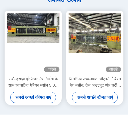
वीडियो
वीडियो
सर्वो-ड्राइव प्रेसिजन मेष निर्माता के
जिनलिडा उच्च-क्षमता सीएनसी गैबियन
साथ स्वचालित गेबियन मशीन 5.3m
मेश मशीन: तेज़ आउटपुट और सटीक
अधिकतम चौड़ाई
बुनाई का उत्तम संयोजन उत्पादकता
सबसे अच्छी कीमत पाएं
सबसे अच्छी कीमत पाएं
बढ़ाने के लिए