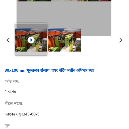
80x100mm भूस्खलन संरक्षण वायर नेटिंग मशीन अधिभार रक्षा
ब्रांड नाम:
Jinlida
मॉडल संख्या:
एलएनडब्ल्यूएल43-80-3
मूक: