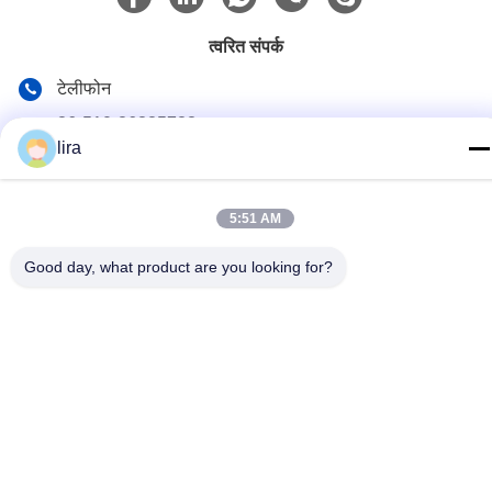
त्वरित संपर्क
टेलीफोन
86-510-86385783
lira
ई-मेल
sales@gabion.cn
5:51 AM
पता
Good day, what product are you looking for?
No.102, Yungu रोड, Zhutang टाउन, Jiangyin सिटी, Jiangsu
प्रांत, चीन
गोपनीयता नीति
|
साइटमैप
चीन अच्छी गुणवत्ता Gabion मशीन आपूर्तिकर्ता. कॉपीराइट © 2012-2026
Jiangyin Jinlida Light Industry Machinery Co.,Ltd सभी अधिकार सुरक्षित
हैं।